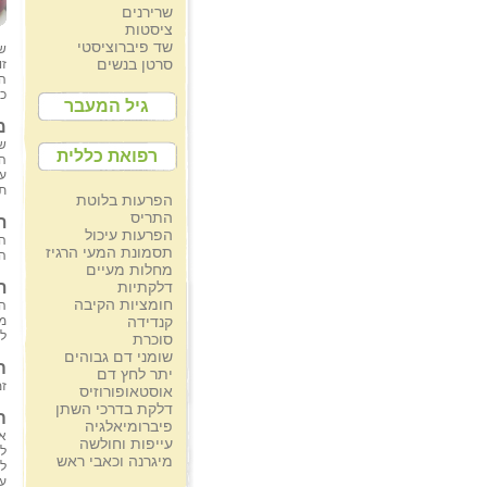
שרירנים
ציסטות
שד פיברוציסטי
שע
סרטן בנשים
זו
ה
כ
גיל המעבר
מ
רפואת כללית
הגי
עם
תי
הפרעות בלוטת
התריס
ת
הפרעות עיכול
ה
תסמונת המעי הרגיז
הש
מחלות מעיים
דלקתיות
ת
חומציות הקיבה
קנדידה
מו
ל
סוכרת
שומני דם גבוהים
ה
יתר לחץ דם
ז
אוסטאופורוזיס
דלקת בדרכי השתן
ה
פיברומיאלגיה
א
עייפות וחולשה
ל
מיגרנה וכאבי ראש