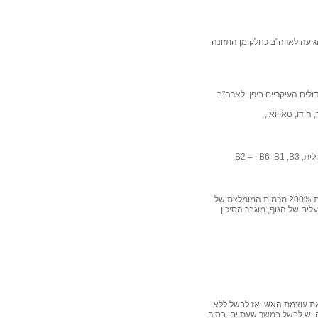
הגיעה לארה"ב כחלק מן התזונה
היא מהווה את אחד הגידולים העיקריים ביפן. לארה"ב
הודו, טאייואן,
לית,
B3
,
B1
,
B6
ו –
B2
.
השעועית מאוד עשירה במינרלים מסוג קורט הנחוצים לבניית אנזימים. חצי כוס שעועית מספקת 200% מכמות המומלצת של
לים של הגוף, מוגבר הסיכון
– להביא להרתחה, להרתיח למשך 2 דקות, להפחית את עוצמת האש ואז לבשל ללא
השריה יש לבשל במשך שעתיים. בסיר