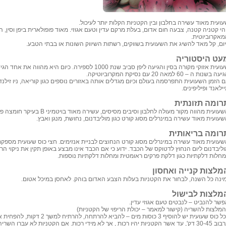
ועית מאוד עשירה בחלבון ובין הקטניות הקלות יותר לעיכול.
הי קטניה קטנה, צבעה חום אדום, בעלת מרקם עדין וטעם אגוזי. מאוד פופולארית ביפן וסין, 
מאקרוביוטית.
יום, קל מאד להשיג את השעועית בשווקים, רשתות השיווק השונות או בבתי הטבע.
עט היסטוריה
שעועית אזוקי מקורה בסין והגיעה ליפן סביב שנת 1000 לספירה. כיום 
עה בשנות ה – 60 למאה 20 עם נסיקת המקרוביוטיקה.
 הזמן השעועית התפרסמה בעולם וכיום מגדלים אותה באזורים נוספים כגון קוריאה, ניו זילנד, 
ילאנד ופיליפינים.
רומה תזונתית
שעועית מהווה מקור מעולה לחלבון וסיבים מסיסים, עשירה מאוד בויטמיני
B
בעיקר חומצה פו
עועית מאוד עשירה במינרלים מסוג קורט כגון מוליבדנום, נחושת, מנגן ואבץ.
רומה בריאותית
ליבדנום ליום הנחוץ לדטוקס של הכבד. ידוע כי אם הכבד אינו מבצע באופן תקין את ניקוי הרע
מחלות דלקתיות כגון דלקת פרקים ראומטית ומחלות דלקתיות נוספות.
מלצות קנייה ואחסון
מינה כל השנה, לבחור את הקטניות בעלות הצבע האדום בוהק. לאחסן במיכל אטום.
מלצות לבישול
פשר להנביט – לנבטים טעם אגוזי עדין.
המלצות להשריה (קישור למאמר – יכולת הריפוי של הקטניות)
לכל כוס שעועית יש להוסיף 3 כוסות מים 
ערבוב 30-45 דק', עד אשר הקטניות יהיו רכות , אך לא מידי רכות. אם הקטניות לא עברו 